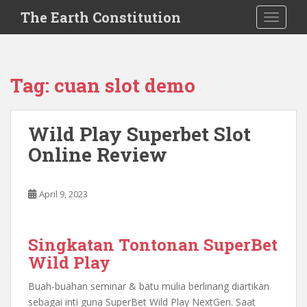
S
The Earth Constitution
TOGGLE
k
i
p
t
Tag:
cuan slot demo
o
m
a
Wild Play Superbet Slot
i
Online Review
n
c
o
April 9, 2023
n
t
e
Singkatan Tontonan SuperBet
n
Wild Play
t
Buah-buahan seminar & batu mulia berlinang diartikan
sebagai inti guna SuperBet Wild Play NextGen. Saat