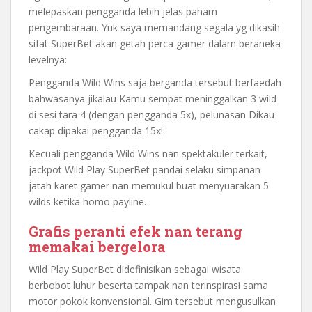
melepaskan pengganda lebih jelas paham
pengembaraan. Yuk saya memandang segala yg dikasih
sifat SuperBet akan getah perca gamer dalam beraneka
levelnya:
Pengganda Wild Wins saja berganda tersebut berfaedah
bahwasanya jikalau Kamu sempat meninggalkan 3 wild
di sesi tara 4 (dengan pengganda 5x), pelunasan Dikau
cakap dipakai pengganda 15x!
Kecuali pengganda Wild Wins nan spektakuler terkait,
jackpot Wild Play SuperBet pandai selaku simpanan
jatah karet gamer nan memukul buat menyuarakan 5
wilds ketika homo payline.
Grafis peranti efek nan terang
memakai bergelora
Wild Play SuperBet didefinisikan sebagai wisata
berbobot luhur beserta tampak nan terinspirasi sama
motor pokok konvensional. Gim tersebut mengusulkan