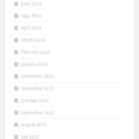
June 2024
May 2024
April 2024
March 2024
February 2024
January 2024
December 2023
November 2023
October 2023
September 2023
August 2023
July 2023