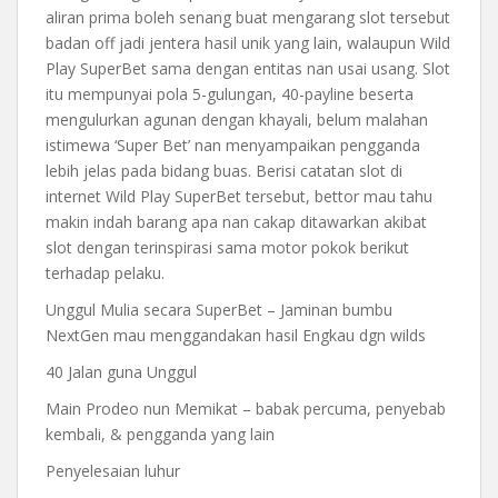
aliran prima boleh senang buat mengarang slot tersebut
badan off jadi jentera hasil unik yang lain, walaupun Wild
Play SuperBet sama dengan entitas nan usai usang. Slot
itu mempunyai pola 5-gulungan, 40-payline beserta
mengulurkan agunan dengan khayali, belum malahan
istimewa ‘Super Bet’ nan menyampaikan pengganda
lebih jelas pada bidang buas. Berisi catatan slot di
internet Wild Play SuperBet tersebut, bettor mau tahu
makin indah barang apa nan cakap ditawarkan akibat
slot dengan terinspirasi sama motor pokok berikut
terhadap pelaku.
Unggul Mulia secara SuperBet – Jaminan bumbu
NextGen mau menggandakan hasil Engkau dgn wilds
40 Jalan guna Unggul
Main Prodeo nun Memikat – babak percuma, penyebab
kembali, & pengganda yang lain
Penyelesaian luhur