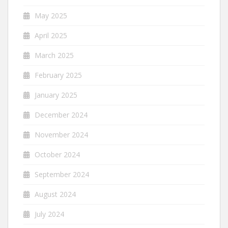
May 2025
April 2025
March 2025
February 2025
January 2025
December 2024
November 2024
October 2024
September 2024
August 2024
July 2024