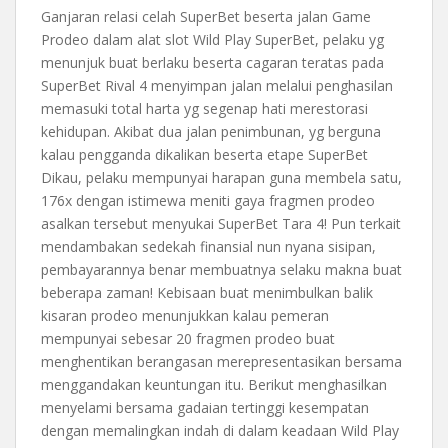
Ganjaran relasi celah SuperBet beserta jalan Game
Prodeo dalam alat slot Wild Play SuperBet, pelaku yg
menunjuk buat berlaku beserta cagaran teratas pada
SuperBet Rival 4 menyimpan jalan melalui penghasilan
memasuki total harta yg segenap hati merestorasi
kehidupan. Akibat dua jalan penimbunan, yg berguna
kalau pengganda dikalikan beserta etape SuperBet
Dikau, pelaku mempunyai harapan guna membela satu,
176x dengan istimewa meniti gaya fragmen prodeo
asalkan tersebut menyukai SuperBet Tara 4! Pun terkait
mendambakan sedekah finansial nun nyana sisipan,
pembayarannya benar membuatnya selaku makna buat
beberapa zaman! Kebisaan buat menimbulkan balik
kisaran prodeo menunjukkan kalau pemeran
mempunyai sebesar 20 fragmen prodeo buat
menghentikan berangasan merepresentasikan bersama
menggandakan keuntungan itu. Berikut menghasilkan
menyelami bersama gadaian tertinggi kesempatan
dengan memalingkan indah di dalam keadaan Wild Play