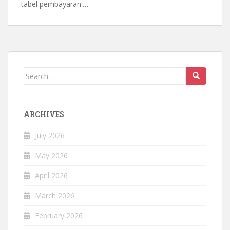
tabel pembayaran.…
Search
for:
ARCHIVES
July 2026
May 2026
April 2026
March 2026
February 2026