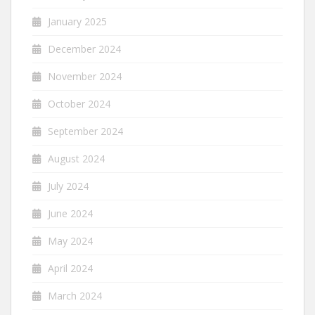
January 2025
December 2024
November 2024
October 2024
September 2024
August 2024
July 2024
June 2024
May 2024
April 2024
March 2024