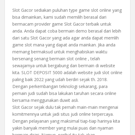
Slot Gacor sediakan puluhan type game slot online yang
bisa dimainkan, kami sudah memilih berasal dari
bermacam provider game Slot Gacor terbaik untuk
anda. Anda dapat coba bermain demo berasal dari lebih
dari satu Slot Gacor yang ada agar anda dapat memlih
game slot mana yang dapat anda mainkan. Jika anda
memang bermaksud untuk menghabiskan waktu
bersenang senang bermain slot online , telah
sewajarnya untuk bergabung dan bermain di website
kita. SLOT DEPOSIT 5000 adalah website judi slot online
paling baik 2022 yang udah berdiri sejak th. 2018.
Dengan perkembangan teknologi sekarang, para
pemain judi sudah bisa lakukan taruhan secara online
bersama menggunakan duwit asli.
Slot Gacor sejak dulu tak pernah main-main mengenai
komitmennya untuk jadi situs judi online terpercaya.
Dengan pelayanan yang maksimal tiap-tiap harinya kita
yakin banyak member yang mulai puas dan nyaman
bermain disini. Namun, perihal itu tak akan