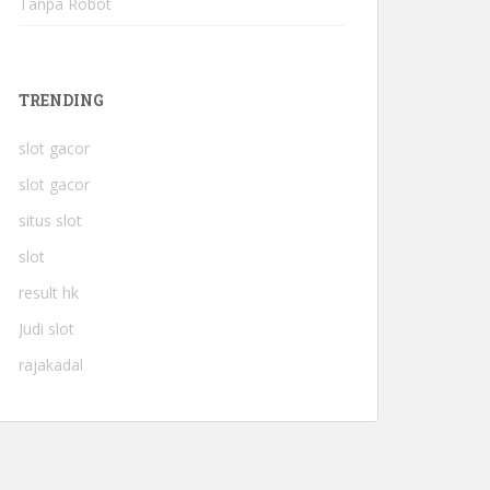
Tanpa Robot
TRENDING
slot gacor
slot gacor
situs slot
slot
result hk
Judi slot
rajakadal