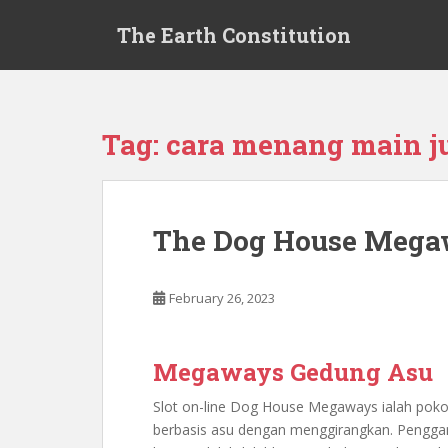
S
The Earth Constitution
k
i
p
t
o
Tag:
cara menang main ju
m
a
i
n
The Dog House Megaw
c
o
n
February 26, 2023
t
e
n
Megaways Gedung Asu
t
Slot on-line Dog House Megaways ialah pokok 
berbasis asu dengan menggirangkan. Pengga