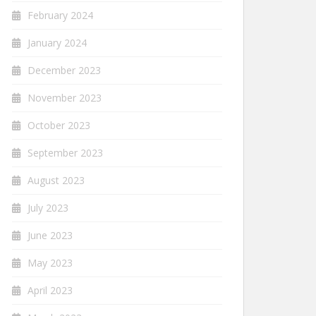
February 2024
January 2024
December 2023
November 2023
October 2023
September 2023
August 2023
July 2023
June 2023
May 2023
April 2023