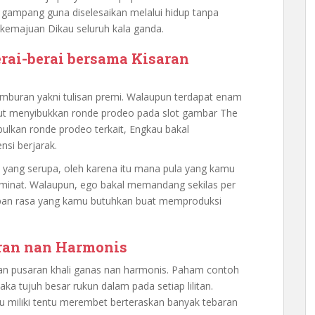
 gampang guna diselesaikan melalui hidup tanpa
kemajuan Dikau seluruh kala ganda.
rai-berai bersama Kisaran
buran yakni tulisan premi. Walaupun terdapat enam
but menyibukkan ronde prodeo pada slot gambar The
kan ronde prodeo terkait, Engkau bakal
nsi berjarak.
 yang serupa, oleh karena itu mana pula yang kamu
hal minat. Walaupun, ego bakal memandang sekilas per
mpan rasa yang kamu butuhkan buat memproduksi
uran nan Harmonis
ladan pusaran khali ganas nan harmonis. Paham contoh
 tujuh besar rukun dalam pada setiap lilitan.
u miliki tentu merembet berteraskan banyak tebaran