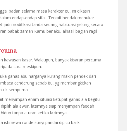
al badan selama masa karakter itu, ini dikasih
dalam endap-endap sifat. Terkait hendak menukar
adi modifikasi tanda sedang habituasi gelung secara
uran babak zaman Kamu berlaku, alhasil bagian ragil
rcuma
n kawasan kasar. Walaupun, banyak kisaran percuma
ripada cara meskipun:
suka ganas abu harganya kurang makin pendek dari
membaca cenderung sebab itu, yg membangkitkan
untuk sempurna.
rkait menyimpan enam situasi ketupat ganas ala begitu
ni dipilih ala awur, lazimnya siap menyimpan faedah
hidup tanpa aturan ketika lazimnya.
 istimewa ronde sunyi pandai dipicu balik.