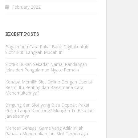
February 2022
RECENT POSTS
Bagaimana Cara Pakai Bank Digital untuk
Slot? Ikuti Langkah Mudah Ini!
Slot88 Bukan Sekadar Nama: Pandangan
Jelas dari Pengalaman Nyata Pemain
Kenapa Memilih Slot Online Dengan Lisensi
Resmi Itu Penting dan Bagaimana Cara
Menemukannya?
Bingung Cari Slot yang Bisa Deposit Pakai
Pulsa Tanpa Dipotong? Mungkin Tri Bisa Jadi
Jawabannya
Mencari Sensasi Game yang Adil? Inilah
Rahasia Menemukan Judi Slot Terpercaya