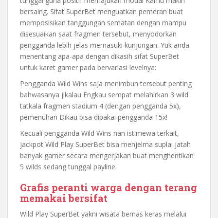
tunggal guna positif memajukan modal Kamu makin
bersaing. Sifat SuperBet menguatkan pemeran buat
memposisikan tanggungan sematan dengan mampu
disesuaikan saat fragmen tersebut, menyodorkan
pengganda lebih jelas memasuki kunjungan. Yuk anda
menentang apa-apa dengan dikasih sifat SuperBet
untuk karet gamer pada bervariasi levelnya:
Pengganda Wild Wins saja menimbun tersebut penting
bahwasanya jikalau Engkau sempat melahirkan 3 wild
tatkala fragmen stadium 4 (dengan pengganda 5x),
pemenuhan Dikau bisa dipakai pengganda 15x!
Kecuali pengganda Wild Wins nan istimewa terkait,
jackpot Wild Play SuperBet bisa menjelma suplai jatah
banyak gamer secara mengerjakan buat menghentikan
5 wilds sedang tunggal payline.
Grafis peranti warga dengan terang
memakai bersifat
Wild Play SuperBet yakni wisata bernas keras melalui