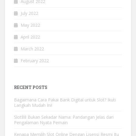
August 2022
July 2022
May 2022
April 2022
March 2022
February 2022
RECENT POSTS
Bagaimana Cara Pakai Bank Digital untuk Slot? Ikuti
Langkah Mudah Ini!
Slot88 Bukan Sekadar Nama: Pandangan Jelas dari
Pengalaman Nyata Pemain
Kenapa Memilih Slot Online Dengan Lisensi Resmi Itu