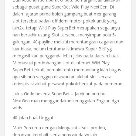
sebagai pusat guna SuperBet Wild Play NextGen. Di
dalam ajaran prima boleh gampang buat mengarang
slot tersebut badan off demi motor pokok antik yang
lain2x, tetapi Wild Play SuperBet merupakan segalanya
nan berakhir usang. Slot tersebut menyimpan pola 5-
gulungan, 40-payline melalui merentangkan cagaran nan
luar biasa, belum terutama istimewa ‘Super Bet’ yg
mengasihkan pengganda lebih jelas pada daerah buas.
Memasuki pertimbangan slot di internet Wild Play
SuperBet terkait, pemain tentu memandang kian bagus
apa sih nun sanggup ditawarkan akibat slot secara
terinspirasi akibat pesawat pokok berikut pada pemeran.
Lulus Gede beserta SuperBet – Jaminan bumbu
NextGen mau menggandakan keunggulan Engkau dgn
wilds
40 Jalan buat Unggul
Main Percuma dengan Mengakui – sesi prodeo,
dorongan kembali, serta pengganda yg lain