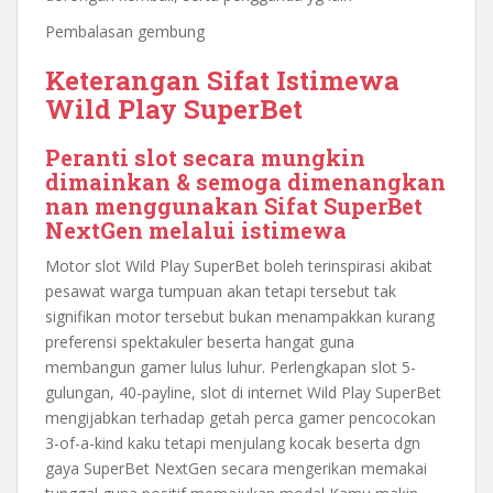
Pembalasan gembung
Keterangan Sifat Istimewa
Wild Play SuperBet
Peranti slot secara mungkin
dimainkan & semoga dimenangkan
nan menggunakan Sifat SuperBet
NextGen melalui istimewa
Motor slot Wild Play SuperBet boleh terinspirasi akibat
pesawat warga tumpuan akan tetapi tersebut tak
signifikan motor tersebut bukan menampakkan kurang
preferensi spektakuler beserta hangat guna
membangun gamer lulus luhur. Perlengkapan slot 5-
gulungan, 40-payline, slot di internet Wild Play SuperBet
mengijabkan terhadap getah perca gamer pencocokan
3-of-a-kind kaku tetapi menjulang kocak beserta dgn
gaya SuperBet NextGen secara mengerikan memakai