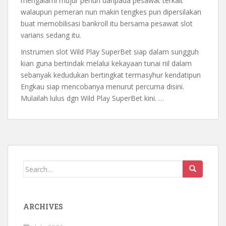
mengalami mujur penuh daripada pesawat terkait
walaupun pemeran nun makin tengkes pun dipersilakan
buat memobilisasi bankroll itu bersama pesawat slot
varians sedang itu.
Instrumen slot Wild Play SuperBet siap dalam sungguh
kian guna bertindak melalui kekayaan tunai riil dalam
sebanyak kedudukan bertingkat termasyhur kendatipun
Engkau siap mencobanya menurut percuma disini.
Mulailah lulus dgn Wild Play SuperBet kini. …
Search
for:
ARCHIVES