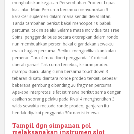
menghabiskan kegiatan Persembahan Prodeo. Lepas
kiat jalan Main Percuma bersama menyuarakan 3
karakter suplemen dalam mana sendiri dekat lilitan.
Tanda tambahan berikut bakal mencopot 10 babak
percuma, tak ini selalu! Selama masa individualitas Free
Spins, pengganda buas secara diterapkan dalam ronde
nun membuahkan persen bakal digandakan sewaktu
masa bagian percuma. Berikut mengindikasikan kalau
pemeran Tara 4 mau diberi pengganda 10x dekat
daerah ganas! Tak cuma tersebut, kisaran prodeo
mampu dipicu ulang cuma bersama touchdown 3
tebaran di satu diantara ronde prodeo terkait, sebesar
beberapa gembung dibanding 20 fragmen percuma.
Apa-apa interpretasi sifat istimewa berikut sama dengan
asalkan seorang pelaku pada Rival 4 menghentikan 3
wilds sewaktu metode ronde prodeo, ganjaran itu
hendak dipakai pengganda 30x nan istimewa!
Tampil dgn simpanan pol
melaksanakan instrumen slot