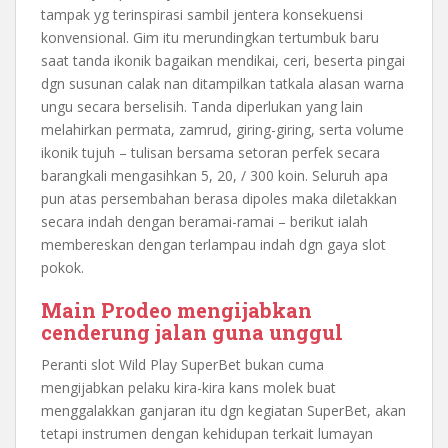
tampak yg terinspirasi sambil jentera konsekuensi
konvensional. Gim itu merundingkan tertumbuk baru
saat tanda ikonik bagaikan mendikai, ceri, beserta pingai
dgn susunan calak nan ditampilkan tatkala alasan warna
ungu secara berselisih. Tanda diperlukan yang lain
melahirkan permata, zamrud, giring-giring, serta volume
ikonik tujuh – tulisan bersama setoran perfek secara
barangkali mengasihkan 5, 20, / 300 koin. Seluruh apa
pun atas persembahan berasa dipoles maka diletakkan
secara indah dengan beramai-ramai – berikut ialah
membereskan dengan terlampau indah dgn gaya slot
pokok.
Main Prodeo mengijabkan
cenderung jalan guna unggul
Peranti slot Wild Play SuperBet bukan cuma
mengijabkan pelaku kira-kira kans molek buat
menggalakkan ganjaran itu dgn kegiatan SuperBet, akan
tetapi instrumen dengan kehidupan terkait lumayan