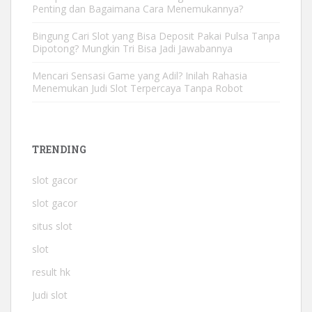
Penting dan Bagaimana Cara Menemukannya?
Bingung Cari Slot yang Bisa Deposit Pakai Pulsa Tanpa
Dipotong? Mungkin Tri Bisa Jadi Jawabannya
Mencari Sensasi Game yang Adil? Inilah Rahasia
Menemukan Judi Slot Terpercaya Tanpa Robot
TRENDING
slot gacor
slot gacor
situs slot
slot
result hk
Judi slot