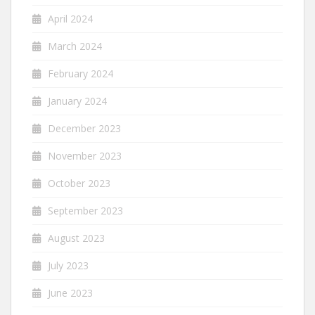
April 2024
March 2024
February 2024
January 2024
December 2023
November 2023
October 2023
September 2023
August 2023
July 2023
June 2023