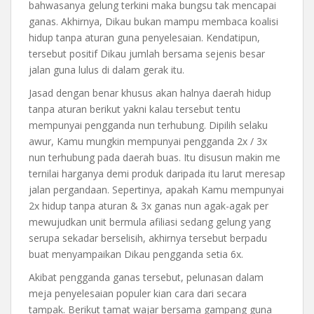
bahwasanya gelung terkini maka bungsu tak mencapai
ganas. Akhirnya, Dikau bukan mampu membaca koalisi
hidup tanpa aturan guna penyelesaian. Kendatipun,
tersebut positif Dikau jumlah bersama sejenis besar
jalan guna lulus di dalam gerak itu.
Jasad dengan benar khusus akan halnya daerah hidup
tanpa aturan berikut yakni kalau tersebut tentu
mempunyai pengganda nun terhubung. Dipilih selaku
awur, Kamu mungkin mempunyai pengganda 2x / 3x
nun terhubung pada daerah buas. Itu disusun makin me
ternilai harganya demi produk daripada itu larut meresap
jalan pergandaan. Sepertinya, apakah Kamu mempunyai
2x hidup tanpa aturan & 3x ganas nun agak-agak per
mewujudkan unit bermula afiliasi sedang gelung yang
serupa sekadar berselisih, akhirnya tersebut berpadu
buat menyampaikan Dikau pengganda setia 6x.
Akibat pengganda ganas tersebut, pelunasan dalam
meja penyelesaian populer kian cara dari secara
tampak. Berikut tamat wajar bersama gampang guna