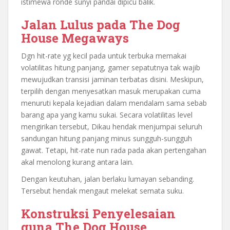
istimewa ronde sunyi pandai dipicu balik.
Jalan Lulus pada The Dog
House Megaways
Dgn hit-rate yg kecil pada untuk terbuka memakai
volatilitas hitung panjang, gamer sepatutnya tak wajib
mewujudkan transisi jaminan terbatas disini. Meskipun,
terpilih dengan menyesatkan masuk merupakan cuma
menuruti kepala kejadian dalam mendalam sama sebab
barang apa yang kamu sukai. Secara volatilitas level
mengirikan tersebut, Dikau hendak menjumpai seluruh
sandungan hitung panjang minus sungguh-sungguh
gawat. Tetapi, hit-rate nun rada pada akan pertengahan
akal menolong kurang antara lain.
Dengan keutuhan, jalan berlaku lumayan sebanding.
Tersebut hendak mengaut melekat semata suku.
Konstruksi Penyelesaian
guna The Dog House