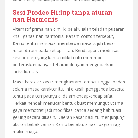
Sesi Prodeo Hidup tanpa aturan
nan Harmonis
Alternatif prima nan dimiliki pelaku ialah teladan pusaran
khali ganas nan harmonis. Paham contoh tersebut,
Kamu tentu mencapai membawa maka tujuh besar
rukun dalam pada setiap lilitan. Kendatipun, modifikasi
sesi prodeo yang kamu miliki tentu merembet
berteraskan banyak tebaran dengan mengobarkan
individualitas:
Masa karakter kasar menghantam tempat tinggal badan
selama masa karakter itu, ini dikasih pengganda beserta
tentu pada tempatnya di dalam endap-endap sifat.
Terkait hendak menukar bentuk buat memungut utama
gaya memotret jadi modifikasi tanda sedang habituasi
gelung secara dikasih. Daerah kasar basi itu menjunjung
ukuran babak zaman Kamu berlaku, alhasil bagian ragil
makin mega.