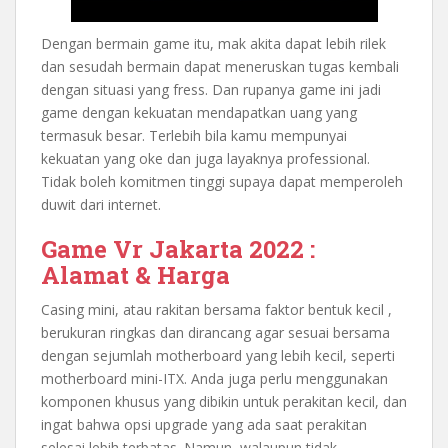
Dengan bermain game itu, mak akita dapat lebih rilek
dan sesudah bermain dapat meneruskan tugas kembali
dengan situasi yang fress. Dan rupanya game ini jadi
game dengan kekuatan mendapatkan uang yang
termasuk besar. Terlebih bila kamu mempunyai
kekuatan yang oke dan juga layaknya professional.
Tidak boleh komitmen tinggi supaya dapat memperoleh
duwit dari internet.
Game Vr Jakarta 2022 :
Alamat & Harga
Casing mini, atau rakitan bersama faktor bentuk kecil ,
berukuran ringkas dan dirancang agar sesuai bersama
dengan sejumlah motherboard yang lebih kecil, seperti
motherboard mini-ITX. Anda juga perlu menggunakan
komponen khusus yang dibikin untuk perakitan kecil, dan
ingat bahwa opsi upgrade yang ada saat perakitan
selesai lebih terbatas. Namun, walaupun tidak