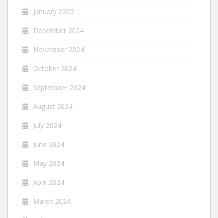
January 2025
December 2024
November 2024
October 2024
September 2024
August 2024
July 2024
June 2024
May 2024
April 2024
March 2024