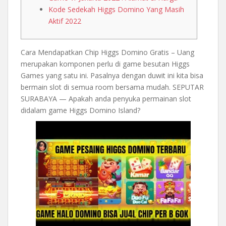
Kode Sedekah Higgs Domino Yang Masih
Aktif 2022
Cara Mendapatkan Chip Higgs Domino Gratis – Uang
merupakan komponen perlu di game besutan Higgs
Games yang satu ini. Pasalnya dengan duwit ini kita bisa
bermain slot di semua room bersama mudah. SEPUTAR
SURABAYA — Apakah anda penyuka permainan slot
didalam game Higgs Domino Island?