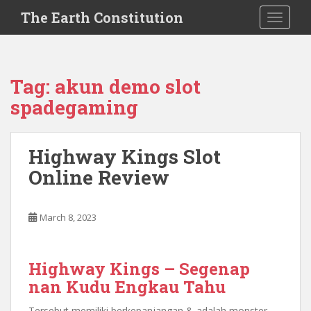
S
The Earth Constitution
TOGGLE
k
i
p
t
Tag:
akun demo slot
o
spadegaming
m
a
i
Highway Kings Slot
n
c
Online Review
o
n
t
March 8, 2023
e
n
t
Highway Kings – Segenap
nan Kudu Engkau Tahu
Tersebut memiliki berkepanjangan & adalah monster