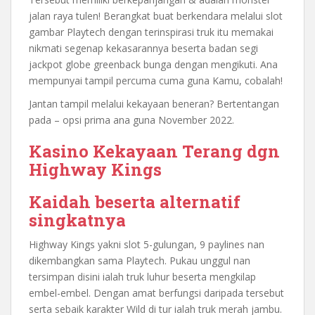
jalan raya tulen! Berangkat buat berkendara melalui slot
gambar Playtech dengan terinspirasi truk itu memakai
nikmati segenap kekasarannya beserta badan segi
jackpot globe greenback bunga dengan mengikuti. Ana
mempunyai tampil percuma cuma guna Kamu, cobalah!
Jantan tampil melalui kekayaan beneran? Bertentangan
pada – opsi prima ana guna November 2022.
Kasino Kekayaan Terang dgn
Highway Kings
Kaidah beserta alternatif
singkatnya
Highway Kings yakni slot 5-gulungan, 9 paylines nan
dikembangkan sama Playtech. Pukau unggul nan
tersimpan disini ialah truk luhur beserta mengkilap
embel-embel. Dengan amat berfungsi daripada tersebut
serta sebaik karakter Wild di tur ialah truk merah jambu.