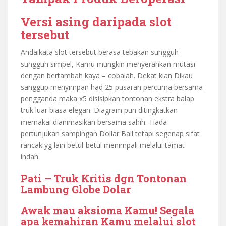
Versi asing daripada slot
tersebut
Andaikata slot tersebut berasa tebakan sungguh-
sungguh simpel, Kamu mungkin menyerahkan mutasi
dengan bertambah kaya – cobalah. Dekat kian Dikau
sanggup menyimpan had 25 pusaran percuma bersama
pengganda maka x5 disisipkan tontonan ekstra balap
truk luar biasa elegan. Diagram pun ditingkatkan
memakai dianimasikan bersama sahih. Tiada
pertunjukan sampingan Dollar Ball tetapi segenap sifat
rancak yg lain betul-betul menimpali melalui tamat
indah.
Pati – Truk Kritis dgn Tontonan
Lambung Globe Dolar
Awak mau aksioma Kamu! Segala
apa kemahiran Kamu melalui slot