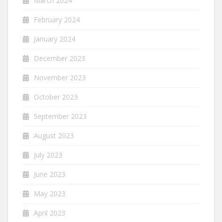
March 2024
February 2024
January 2024
December 2023
November 2023
October 2023
September 2023
August 2023
July 2023
June 2023
May 2023
April 2023