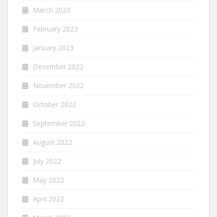
March 2023
February 2023
January 2023
December 2022
November 2022
October 2022
September 2022
August 2022
July 2022
May 2022
April 2022