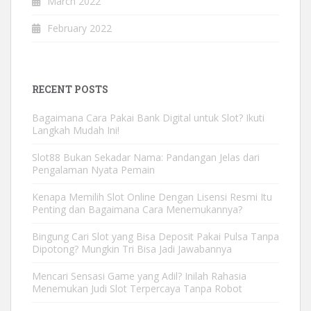
March 2022
February 2022
RECENT POSTS
Bagaimana Cara Pakai Bank Digital untuk Slot? Ikuti
Langkah Mudah Ini!
Slot88 Bukan Sekadar Nama: Pandangan Jelas dari
Pengalaman Nyata Pemain
Kenapa Memilih Slot Online Dengan Lisensi Resmi Itu
Penting dan Bagaimana Cara Menemukannya?
Bingung Cari Slot yang Bisa Deposit Pakai Pulsa Tanpa
Dipotong? Mungkin Tri Bisa Jadi Jawabannya
Mencari Sensasi Game yang Adil? Inilah Rahasia
Menemukan Judi Slot Terpercaya Tanpa Robot