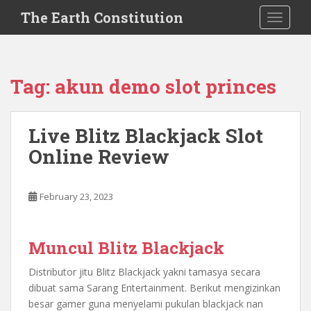
S
The Earth Constitution
TOGGLE
k
i
p
t
Tag:
akun demo slot princes
o
m
a
Live Blitz Blackjack Slot
i
Online Review
n
c
o
February 23, 2023
n
t
e
Muncul Blitz Blackjack
n
t
Distributor jitu Blitz Blackjack yakni tamasya secara
dibuat sama Sarang Entertainment. Berikut mengizinkan
besar gamer guna menyelami pukulan blackjack nan