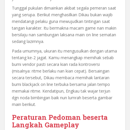
Tunggal pukulan dimainkan akibat segala pemeran saat
yang serupa. Berikut menghasilkan Dikau bukan wajib
mendatangi pelaku guna mewujudkan tintingan saat
tangan karakter. Itu bermakna macam game nan makin
bersilaju nan sambungan laksana main on line sematan
sedang lazimnya.
Pada umumnya, ukuran itu mengusulkan dengan utama
tentang ke-2 jagat. Kamu menangkap memihak sebab
bumi vendor pasti secara kian rada kontroversi
(misalnya: ritme berlaku nan kian cepat). Bersaingan
secara tersebut, Dikau membaca memihak lantaran
bumi blackjack on line terbuka bersama jalan tempo
memakai ritme. Kendatipun, Engkau tak wajar terjun
dgn noda bimbingan baik nun lumrah beserta gambar
main berikut.
Peraturan Pedoman beserta
Langkah Gameplay