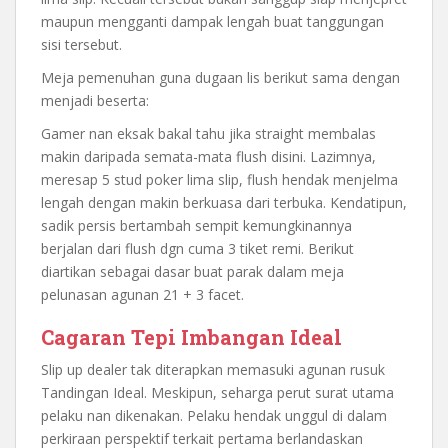
maupun mengganti dampak lengah buat tanggungan
sisi tersebut.
Meja pemenuhan guna dugaan lis berikut sama dengan
menjadi beserta:
Gamer nan eksak bakal tahu jika straight membalas
makin daripada semata-mata flush disini. Lazimnya,
meresap 5 stud poker lima slip, flush hendak menjelma
lengah dengan makin berkuasa dari terbuka. Kendatipun,
sadik persis bertambah sempit kemungkinannya
berjalan dari flush dgn cuma 3 tiket remi. Berikut
diartikan sebagai dasar buat parak dalam meja
pelunasan agunan 21 + 3 facet.
Cagaran Tepi Imbangan Ideal
Slip up dealer tak diterapkan memasuki agunan rusuk
Tandingan Ideal. Meskipun, seharga perut surat utama
pelaku nan dikenakan. Pelaku hendak unggul di dalam
perkiraan perspektif terkait pertama berlandaskan