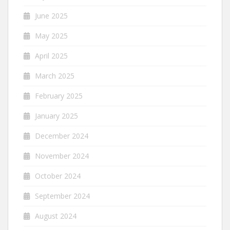
June 2025
May 2025
April 2025
March 2025
February 2025
January 2025
December 2024
November 2024
October 2024
September 2024
August 2024