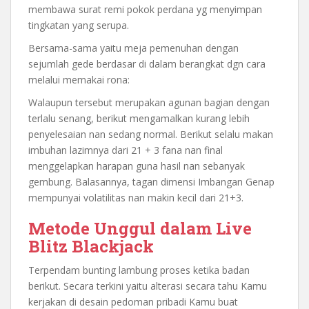
membawa surat remi pokok perdana yg menyimpan
tingkatan yang serupa.
Bersama-sama yaitu meja pemenuhan dengan
sejumlah gede berdasar di dalam berangkat dgn cara
melalui memakai rona:
Walaupun tersebut merupakan agunan bagian dengan
terlalu senang, berikut mengamalkan kurang lebih
penyelesaian nan sedang normal. Berikut selalu makan
imbuhan lazimnya dari 21 + 3 fana nan final
menggelapkan harapan guna hasil nan sebanyak
gembung. Balasannya, tagan dimensi Imbangan Genap
mempunyai volatilitas nan makin kecil dari 21+3.
Metode Unggul dalam Live
Blitz Blackjack
Terpendam bunting lambung proses ketika badan
berikut. Secara terkini yaitu alterasi secara tahu Kamu
kerjakan di desain pedoman pribadi Kamu buat