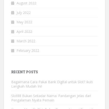
August 2022
July 2022
May 2022
April 2022
March 2022
February 2022
RECENT POSTS
Bagaimana Cara Pakai Bank Digital untuk Slot? Ikuti
Langkah Mudah Ini!
Slot88 Bukan Sekadar Nama: Pandangan Jelas dari
Pengalaman Nyata Pemain