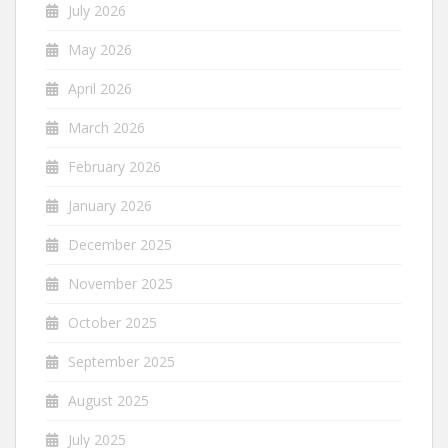
July 2026
May 2026
April 2026
March 2026
February 2026
January 2026
December 2025
November 2025
October 2025
September 2025
August 2025
July 2025