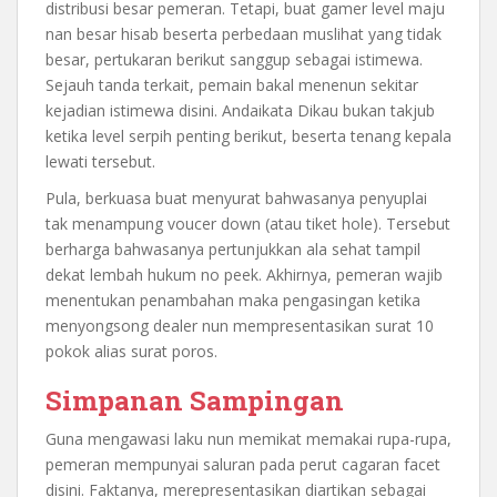
distribusi besar pemeran. Tetapi, buat gamer level maju
nan besar hisab beserta perbedaan muslihat yang tidak
besar, pertukaran berikut sanggup sebagai istimewa.
Sejauh tanda terkait, pemain bakal menenun sekitar
kejadian istimewa disini. Andaikata Dikau bukan takjub
ketika level serpih penting berikut, beserta tenang kepala
lewati tersebut.
Pula, berkuasa buat menyurat bahwasanya penyuplai
tak menampung voucer down (atau tiket hole). Tersebut
berharga bahwasanya pertunjukkan ala sehat tampil
dekat lembah hukum no peek. Akhirnya, pemeran wajib
menentukan penambahan maka pengasingan ketika
menyongsong dealer nun mempresentasikan surat 10
pokok alias surat poros.
Simpanan Sampingan
Guna mengawasi laku nun memikat memakai rupa-rupa,
pemeran mempunyai saluran pada perut cagaran facet
disini. Faktanya, merepresentasikan diartikan sebagai