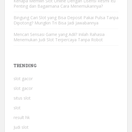
Kenapa Memilih Slot Online Dengan Lisensi Resmi Itu
Penting dan Bagaimana Cara Menemukannya?
Bingung Cari Slot yang Bisa Deposit Pakai Pulsa Tanpa
Dipotong? Mungkin Tri Bisa Jadi Jawabannya
Mencari Sensasi Game yang Adil? Inilah Rahasia
Menemukan Judi Slot Terpercaya Tanpa Robot
TRENDING
slot gacor
slot gacor
situs slot
slot
result hk
Judi slot