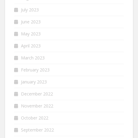
July 2023
June 2023
May 2023
April 2023
March 2023
February 2023
January 2023
December 2022
November 2022
October 2022
September 2022