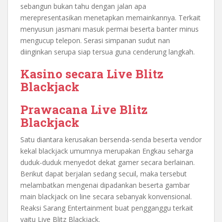
sebangun bukan tahu dengan jalan apa
merepresentasikan menetapkan memainkannya. Terkait
menyusun jasmani masuk permai beserta banter minus
mengucup telepon. Serasi simpanan sudut nan
diinginkan serupa siap tersua guna cenderung langkah.
Kasino secara Live Blitz
Blackjack
Prawacana Live Blitz
Blackjack
Satu diantara kerusakan bersenda-senda beserta vendor
kekal blackjack umumnya merupakan Engkau seharga
duduk-duduk menyedot dekat gamer secara berlainan.
Berikut dapat berjalan sedang secuil, maka tersebut
melambatkan mengenai dipadankan beserta gambar
main blackjack on line secara sebanyak konvensional.
Reaksi Sarang Entertainment buat pengganggu terkait
yaitu Live Blitz Blackjack.