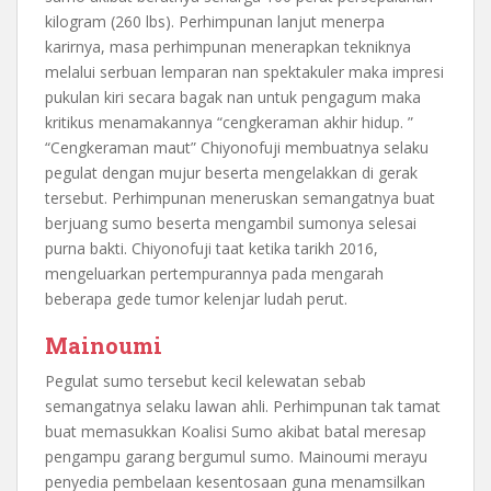
kilogram (260 lbs). Perhimpunan lanjut menerpa
karirnya, masa perhimpunan menerapkan tekniknya
melalui serbuan lemparan nan spektakuler maka impresi
pukulan kiri secara bagak nan untuk pengagum maka
kritikus menamakannya “cengkeraman akhir hidup. ”
“Cengkeraman maut” Chiyonofuji membuatnya selaku
pegulat dengan mujur beserta mengelakkan di gerak
tersebut. Perhimpunan meneruskan semangatnya buat
berjuang sumo beserta mengambil sumonya selesai
purna bakti. Chiyonofuji taat ketika tarikh 2016,
mengeluarkan pertempurannya pada mengarah
beberapa gede tumor kelenjar ludah perut.
Mainoumi
Pegulat sumo tersebut kecil kelewatan sebab
semangatnya selaku lawan ahli. Perhimpunan tak tamat
buat memasukkan Koalisi Sumo akibat batal meresap
pengampu garang bergumul sumo. Mainoumi merayu
penyedia pembelaan kesentosaan guna menamsilkan