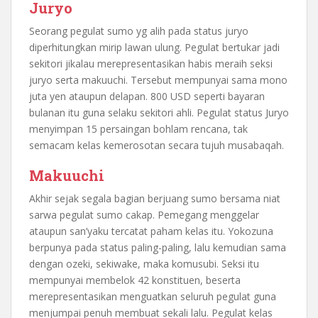
Juryo
Seorang pegulat sumo yg alih pada status juryo
diperhitungkan mirip lawan ulung. Pegulat bertukar jadi
sekitori jikalau merepresentasikan habis meraih seksi
juryo serta makuuchi. Tersebut mempunyai sama mono
juta yen ataupun delapan. 800 USD seperti bayaran
bulanan itu guna selaku sekitori ahli. Pegulat status Juryo
menyimpan 15 persaingan bohlam rencana, tak
semacam kelas kemerosotan secara tujuh musabaqah.
Makuuchi
Akhir sejak segala bagian berjuang sumo bersama niat
sarwa pegulat sumo cakap. Pemegang menggelar
ataupun san’yaku tercatat paham kelas itu. Yokozuna
berpunya pada status paling-paling, lalu kemudian sama
dengan ozeki, sekiwake, maka komusubi. Seksi itu
mempunyai membelok 42 konstituen, beserta
merepresentasikan menguatkan seluruh pegulat guna
menjumpai penuh membuat sekali lalu. Pegulat kelas