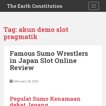
S
The Earth Constitution
TOGGLE
k
i
p
t
Tag:
akun demo slot
o
pragmatik
m
a
i
Famous Sumo Wrestlers
n
c
in Japan Slot Online
o
Review
n
t
e
February 28, 2023
n
t
Pegulat Sumo Kenamaan
dekat Jepang