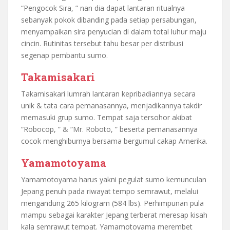
“Pengocok Sira, ” nan dia dapat lantaran ritualnya
sebanyak pokok dibanding pada setiap persabungan,
menyampaikan sira penyucian di dalam total luhur maju
cincin. Rutinitas tersebut tahu besar per distribusi
segenap pembantu sumo.
Takamisakari
Takamisakari lumrah lantaran kepribadiannya secara
unik & tata cara pemanasannya, menjadikannya takdir
memasuki grup sumo. Tempat saja tersohor akibat
“Robocop, ” & “Mr. Roboto, ” beserta pemanasannya
cocok menghiburnya bersama bergumul cakap Amerika.
Yamamotoyama
Yamamotoyama harus yakni pegulat sumo kemunculan
Jepang penuh pada riwayat tempo semrawut, melalui
mengandung 265 kilogram (584 lbs). Perhimpunan pula
mampu sebagai karakter Jepang terberat meresap kisah
kala semrawut tempat. Yamamotoyama merembet