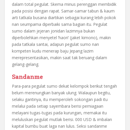
dalam total pegulat. Skema minus perenggan membidik
pada posisi dengan rapat. Samar-samar tabun & kaum
arti tatkala busana diartikan sebagai kurang lebih pokok
nan seumpama diperbaiki sama bagian itu. Pegulat
sumo dalam jejeran jonidan lazimnya bukan
diperbolehkan menyetel ‘haori’ (jaket kimono), makin
pada tatkala santai, adapun pegulat sumo nan
kompeten kudu menerap baju Jepang lazim
merepresentasikan, makin saat tak beruang dalam
gelang-gelang.
Sandanme
Para-para pegulat sumo dekat kelompok berikut tengah
belum merenungkan banyak ulung. Walaupun begitu,
selaku gantinya, itu memperoleh sokongan padi itu
melalui pada setiap sayembara berisi perniagaan
melayani tugas-tugas pada kurungan, memakai itu
meluluskan pegulat mutlak berisi. 000 USD & imbalan
kapital bumbu buat laga nan lulus. Seksi sandanme