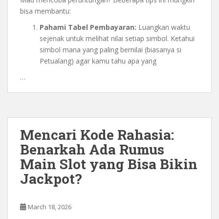
bisa membantu:
Pahami Tabel Pembayaran:
Luangkan waktu
sejenak untuk melihat nilai setiap simbol. Ketahui
simbol mana yang paling bernilai (biasanya si
Petualang) agar kamu tahu apa yang
…
Mencari Kode Rahasia:
Benarkah Ada Rumus
Main Slot yang Bisa Bikin
Jackpot?
March 18, 2026