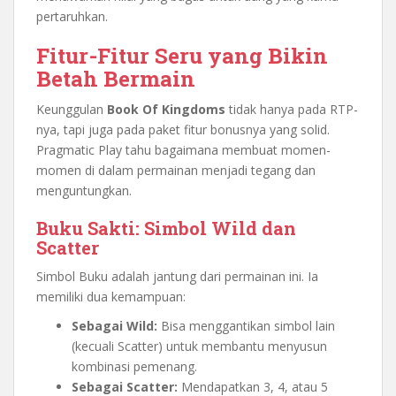
pertaruhkan.
Fitur-Fitur Seru yang Bikin
Betah Bermain
Keunggulan
Book Of Kingdoms
tidak hanya pada RTP-
nya, tapi juga pada paket fitur bonusnya yang solid.
Pragmatic Play tahu bagaimana membuat momen-
momen di dalam permainan menjadi tegang dan
menguntungkan.
Buku Sakti: Simbol Wild dan
Scatter
Simbol Buku adalah jantung dari permainan ini. Ia
memiliki dua kemampuan:
Sebagai Wild:
Bisa menggantikan simbol lain
(kecuali Scatter) untuk membantu menyusun
kombinasi pemenang.
Sebagai Scatter:
Mendapatkan 3, 4, atau 5