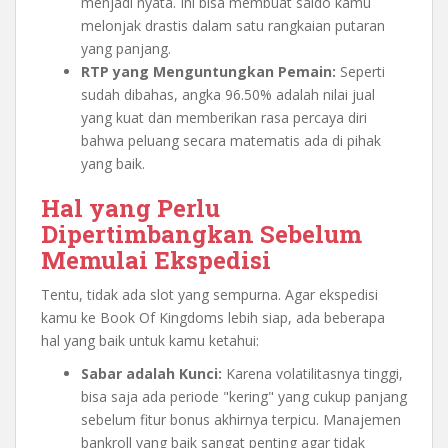
menjadi nyata. Ini bisa membuat saldo kamu
melonjak drastis dalam satu rangkaian putaran
yang panjang.
RTP yang Menguntungkan Pemain:
Seperti
sudah dibahas, angka 96.50% adalah nilai jual
yang kuat dan memberikan rasa percaya diri
bahwa peluang secara matematis ada di pihak
yang baik.
Hal yang Perlu
Dipertimbangkan Sebelum
Memulai Ekspedisi
Tentu, tidak ada slot yang sempurna. Agar ekspedisi
kamu ke Book Of Kingdoms lebih siap, ada beberapa
hal yang baik untuk kamu ketahui:
Sabar adalah Kunci:
Karena volatilitasnya tinggi,
bisa saja ada periode "kering" yang cukup panjang
sebelum fitur bonus akhirnya terpicu. Manajemen
bankroll yang baik sangat penting agar tidak