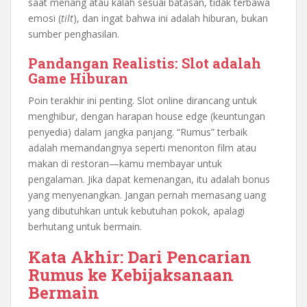
saat menang atau kalah sesuai batasan, tidak terbawa
emosi (
tilt
), dan ingat bahwa ini adalah hiburan, bukan
sumber penghasilan.
Pandangan Realistis: Slot adalah
Game Hiburan
Poin terakhir ini penting. Slot online dirancang untuk
menghibur, dengan harapan house edge (keuntungan
penyedia) dalam jangka panjang. “Rumus” terbaik
adalah memandangnya seperti menonton film atau
makan di restoran—kamu membayar untuk
pengalaman. Jika dapat kemenangan, itu adalah bonus
yang menyenangkan. Jangan pernah memasang uang
yang dibutuhkan untuk kebutuhan pokok, apalagi
berhutang untuk bermain.
Kata Akhir: Dari Pencarian
Rumus ke Kebijaksanaan
Bermain