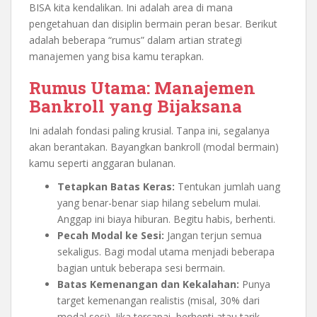
BISA kita kendalikan. Ini adalah area di mana
pengetahuan dan disiplin bermain peran besar. Berikut
adalah beberapa “rumus” dalam artian strategi
manajemen yang bisa kamu terapkan.
Rumus Utama: Manajemen
Bankroll yang Bijaksana
Ini adalah fondasi paling krusial. Tanpa ini, segalanya
akan berantakan. Bayangkan bankroll (modal bermain)
kamu seperti anggaran bulanan.
Tetapkan Batas Keras:
Tentukan jumlah uang
yang benar-benar siap hilang sebelum mulai.
Anggap ini biaya hiburan. Begitu habis, berhenti.
Pecah Modal ke Sesi:
Jangan terjun semua
sekaligus. Bagi modal utama menjadi beberapa
bagian untuk beberapa sesi bermain.
Batas Kemenangan dan Kekalahan:
Punya
target kemenangan realistis (misal, 30% dari
modal sesi). Jika tercapai, berhenti atau tarik