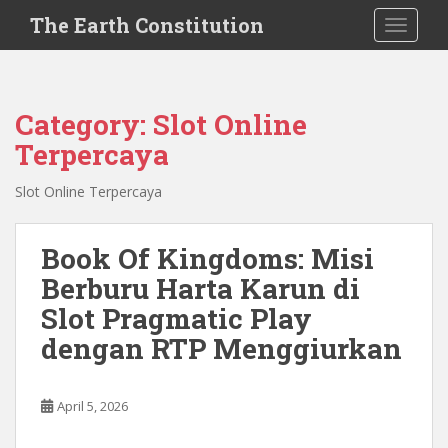
S
The Earth Constitution
TOGGLE
k
i
p
t
Category:
Slot Online
o
Terpercaya
m
a
Slot Online Terpercaya
i
n
c
Book Of Kingdoms: Misi
o
Berburu Harta Karun di
n
t
Slot Pragmatic Play
e
dengan RTP Menggiurkan
n
t
April 5, 2026