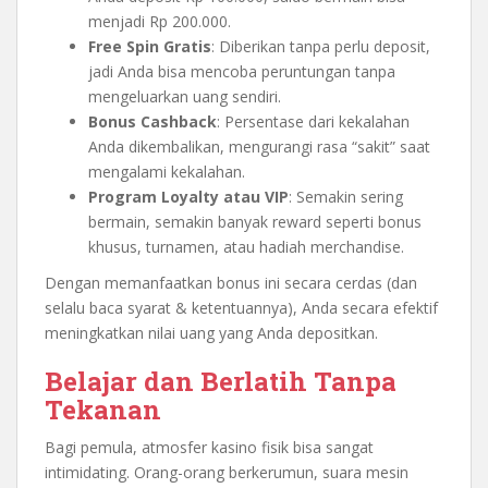
menjadi Rp 200.000.
Free Spin Gratis
: Diberikan tanpa perlu deposit,
jadi Anda bisa mencoba peruntungan tanpa
mengeluarkan uang sendiri.
Bonus Cashback
: Persentase dari kekalahan
Anda dikembalikan, mengurangi rasa “sakit” saat
mengalami kekalahan.
Program Loyalty atau VIP
: Semakin sering
bermain, semakin banyak reward seperti bonus
khusus, turnamen, atau hadiah merchandise.
Dengan memanfaatkan bonus ini secara cerdas (dan
selalu baca syarat & ketentuannya), Anda secara efektif
meningkatkan nilai uang yang Anda depositkan.
Belajar dan Berlatih Tanpa
Tekanan
Bagi pemula, atmosfer kasino fisik bisa sangat
intimidating. Orang-orang berkerumun, suara mesin