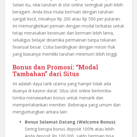
Selain itu, nilai taruhan di slot online seringkali jauh lebih
beragam. Anda bisa mulai bermain dengan taruhan
sangat kecil, misalnya Rp 200 atau Rp 500 per putaran.
Ini memungkinkan pemain dengan modal terbatas untuk
tetap merasakan keseruan dan bermain lebih lama,
sekaligus belajar dinamika permainan tanpa tekanan
finansial besar. Coba bandingkan dengan mesin fisik
yang biasanya memiliki taruhan minimum lebih tinggi.
Bonus dan Promosi: “Modal
Tambahan” dari Situs
Ini adalah daya tarik utama yang hampir tidak ada
duanya di kasino darat. Situs slot online berlomba-
lomba menawarkan bonus untuk menarik dan
mempertahankan member. Beberapa yang umum dan
menguntungkan antara lain:
Bonus Selamat Datang (Welcome Bonus)
:
Sering berupa bonus deposit 100% atau lebih.
Anda deposit Rp 100.000, saldo bermain bisa