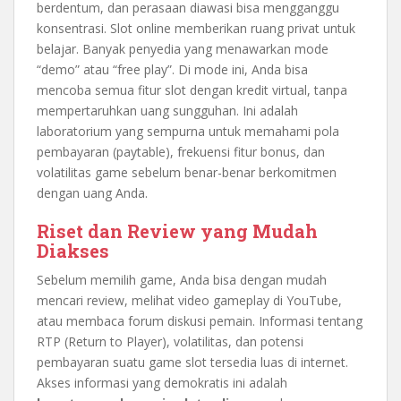
berdentum, dan perasaan diawasi bisa mengganggu
konsentrasi. Slot online memberikan ruang privat untuk
belajar. Banyak penyedia yang menawarkan mode
“demo” atau “free play”. Di mode ini, Anda bisa
mencoba semua fitur slot dengan kredit virtual, tanpa
mempertaruhkan uang sungguhan. Ini adalah
laboratorium yang sempurna untuk memahami pola
pembayaran (paytable), frekuensi fitur bonus, dan
volatilitas game sebelum benar-benar berkomitmen
dengan uang Anda.
Riset dan Review yang Mudah
Diakses
Sebelum memilih game, Anda bisa dengan mudah
mencari review, melihat video gameplay di YouTube,
atau membaca forum diskusi pemain. Informasi tentang
RTP (Return to Player), volatilitas, dan potensi
pembayaran suatu game slot tersedia luas di internet.
Akses informasi yang demokratis ini adalah